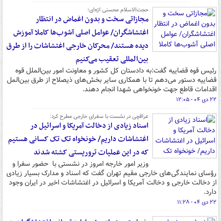
حجت‌الاسلام‌ محسنی اژه‌ای؛
مجازاتی سخت و بدون اغماض در انتظار
اغتشاشگران/ عوامل اصلی آشوب‌ها کاملا آموزش
دیده هستند/ محرکان خارجی اغتشاشات را از طرق
بین‌المللی تعقیب می‌کنیم
رئیس قوه قضاییه گفت:به دادستان کل کشور و معاونت امور بین‌الملل قوه
قضاییه دستور می‌دهم تا با همکاری سایر بخش‌های ذیصلاح از طرق بین‌المل
اقدامات قاطع جهت خونخواهی شهدا انجام دهند.
۲۲ دی ۰۴ - ۱۲:۰۵
عراقچی در نشست با سفرای خارجی مطرح کرد:
اسناد زیادی از دخالت آمریکا و اسرائیل در
اغتشاشات داریم/ خونخواه تک تک کسانی هستیم
که در این عملیات تروریستی کشته شدند
وزیر امور خارجه امروز در نشستی با حضور سفرا و
رؤسای نمایندگی‌های خارجی مقیم تهران گفت که اسناد و مدارک بسیار زیادی
از دخالت خارجی و دخالت آمریکا و اسرائیل در اغتشاشات اخیر در ایران وجود
دارد.
۲۲ دی ۰۴ - ۱۱:۲۸