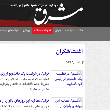
خانه
سیاست
جهان
تحولات منطقه
ورزش
شبکه‌های اجتماع
اغتشاشگران
کل اخبار: 739
فیلم/ درخواست یک دانشجو از رئیس
نماینده اتحادیه جامعه اسلامی دانشج
تفریط حکم قاطعانه عادلانه و بازدارن
۱۵ آذر ۰۱ - ۱۰:۵۸
فیلم/ مطالبه این روزهای بانوان از 
در روزهایی که ضد انقلاب و اغتشاشگ