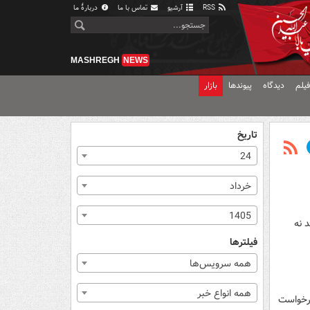
RSS
آرشیو
تماس با ما
دربارهٔ ما
MASHREGH
NEWS
یلم
دیدگاه
پیوندها
بازار
تاریخ
24
خرداد
1405
 نه
فیلترها
همه سرویس‌ها
همه انواع خبر
درخواست