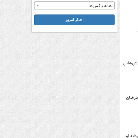
همه باکس‌ها
اخبار امروز
نش‌هایی
عترضان
اند او