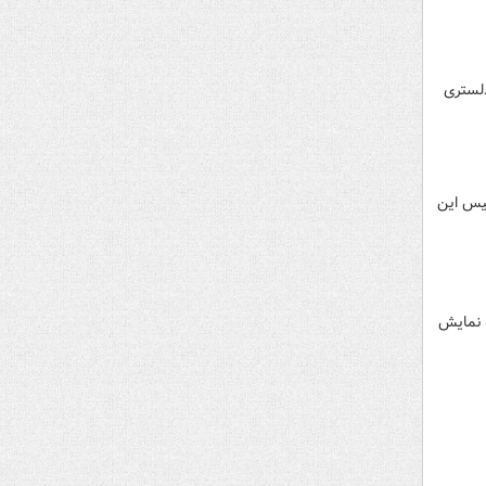
دلستری
د و پلیس این
 نمایش