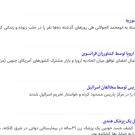
وریه
ه به ابومحمد الجولانی طی روزهای گذشته ده‌ها نفر را در حلب ربوده و زندانی کرد
اروپا توسط کشاورزان فرانسوی
مال امضای توافق میان اتحادیه اروپا و بازار مشترک کشورهای آمریکای جنوبی (مر
اریس توسط مخالفان اسرائیل
 را در مرکز پاریس مسدود کرده و خواستار تحریم اسرائیل شدند
تل یک پزشک هندی
پیش از این در ۹ اوت (۱۹ مردادماه)، کشف جسد خونین یک پزشک زن ۳۱ساله در بیمارستانی دولتی در شرق 
 به خیابان‌ها کشانده بود.