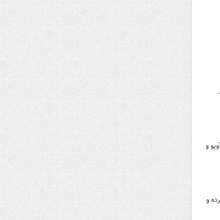
یو و
ده و