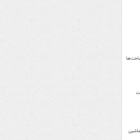
ساخت‌ها
خت
 ماشین