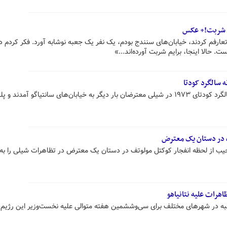
د شربت!+ عکس
ارفم کردند، خیابان‌های سنندج بودم، یک نفر یک جعبه نوشابه آورد. فکر کردم 
 حالا اینجا، برایم شربت آورده‌اند...»
 سالگرد کودتا
به مناسبت فرا رسیدن پنجاهمین سالگرد کودتای ۱۹۷۳ در شیلی معترضان بار دیگر به خیابان‌های سانتیاگو آمدن
 در دستان یک معترض
یب از لحظه انفجار کوکتل مولوتف در دستان یک معترض در تظاهرات شیلی را به
رات علیه نتانیاهو
به در شهرهای مختلف برای سی‌وششمین هفته متوالی علیه نخست‌وزیر این رژیم