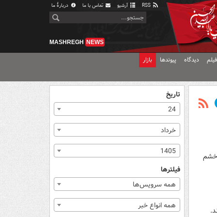
RSS
آرشیو
تماس با ما
دربارهٔ ما
MASHREGH
NEWS
یلم
دیدگاه
پیوندها
بازار
تاریخ
24
خرداد
1405
 خشم
فیلترها
همه سرویس‌ها
همه انواع خبر
د.