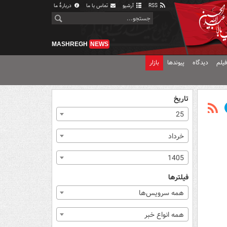
RSS
آرشیو
تماس با ما
دربارهٔ ما
MASHREGH
NEWS
یلم
دیدگاه
پیوندها
بازار
تاریخ
25
خرداد
1405
فیلترها
همه سرویس‌ها
همه انواع خبر