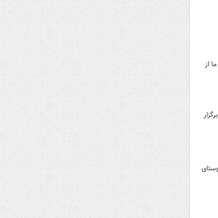
ا از
گزار
وستای