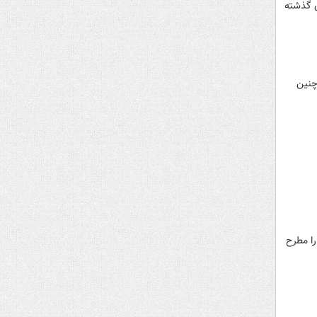
ی گذشته
 چنین
را مطرح