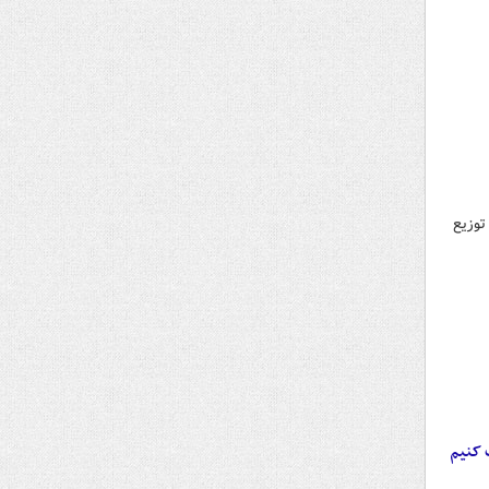
توزیع
 کنیم