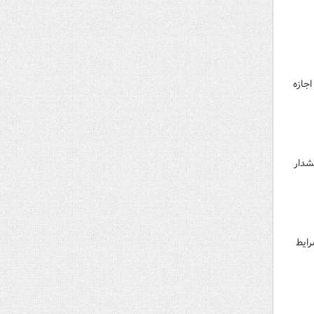
جازه
شدار
رایط