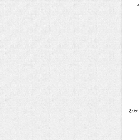
ه
توزیع