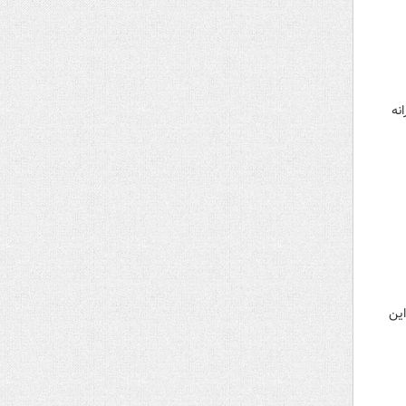
نه
این