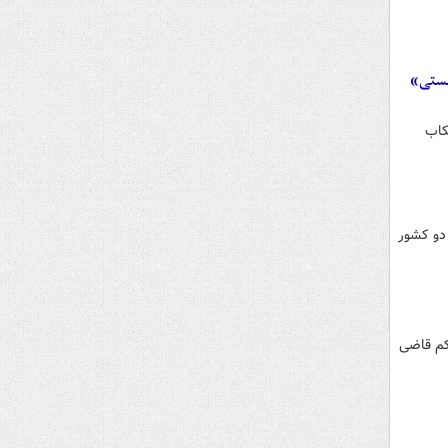
یستی»
کاب
دو کشور
حکم قاضی