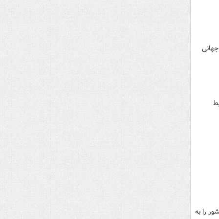
جهانی
ط
ر را به