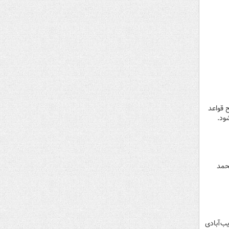
 قواعد
ود.
حمد
یب‌آبادی