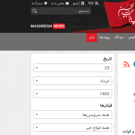
RSS
آرشیو
تماس با ما
دربارهٔ ما
MASHREGH
NEWS
یلم
دیدگاه
پیوندها
بازار
تاریخ
23
خرداد
1405
فیلترها
همه سرویس‌ها
همه انواع خبر
 قواعد