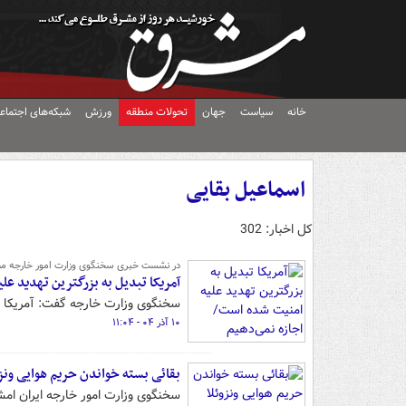
خانه
سیاست
جهان
تحولات منطقه
ورزش
شبکه‌های اجتماع
اسماعیل بقایی
کل اخبار: 302
در نشست خبری سخنگوی وزارت امور خارجه م
آمریکا تبدیل به بزرگترین تهدید ع
سخنگوی وزارت خارجه گفت: آمریکا با
۱۰ آذر ۰۴ - ۱۱:۰۴
بقائی بسته خواندن حریم هوایی ونز
سخنگوی وزارت امور خارجه ایران امش