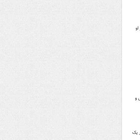
او
 و
ر یک