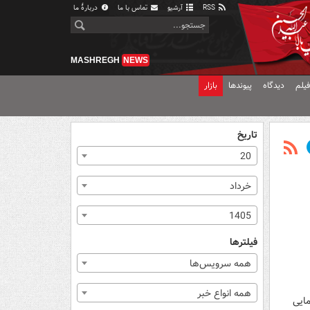
RSS
آرشیو
تماس با ما
دربارهٔ ما
MASHREGH
NEWS
یلم
دیدگاه
پیوندها
بازار
تاریخ
20
خرداد
1405
فیلترها
همه سرویس‌ها
همه انواع خبر
مایی