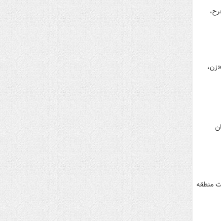
رح،
زن‌،
ان
یت منطقه