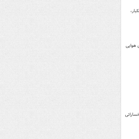
تکبار،
های هوایی
ساراتی