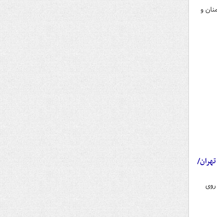
نان و
تهران/
روی