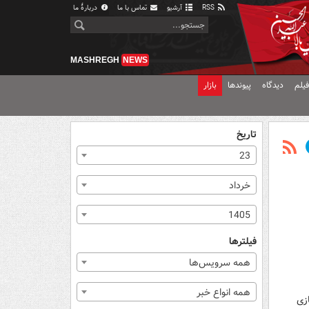
RSS
آرشیو
تماس با ما
دربارهٔ ما
MASHREGH
NEWS
یلم
دیدگاه
پیوندها
بازار
تاریخ
23
خرداد
1405
فیلترها
همه سرویس‌ها
همه انواع خبر
ازی