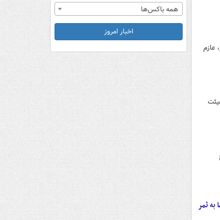
همه باکس‌ها
اخبار امروز
، عازم
 وزرا و اعضای هیئت
 به ثمر