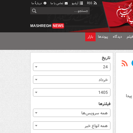
RSS
آرشیو
تماس با ما
دربارهٔ ما
MASHREGH
NEWS
یلم
دیدگاه
پیوندها
بازار
تاریخ
24
خرداد
1405
ر پیدا
فیلترها
همه سرویس‌ها
همه انواع خبر