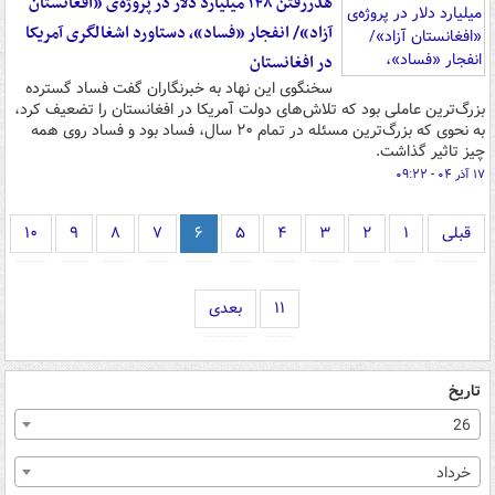
هدررفتن ۱۴۸ میلیارد دلار در پروژه‌ی «افغانستان
آزاد»/ انفجار «فساد»، دستاورد اشغالگری آمریکا
در افغانستان
سخنگوی این نهاد به خبرنگاران گفت فساد گسترده
بزرگ‌ترین عاملی بود که تلاش‌های دولت آمریکا در افغانستان را تضعیف کرد،
به نحوی که بزرگ‌ترین مسئله در تمام ۲۰ سال، فساد بود و فساد روی همه
چیز تاثیر گذاشت.
۱۷ آذر ۰۴ - ۰۹:۲۲
قبلی
۱
۲
۳
۴
۵
۶
۷
۸
۹
۱۰
۱۱
بعدی
تاریخ
26
خرداد