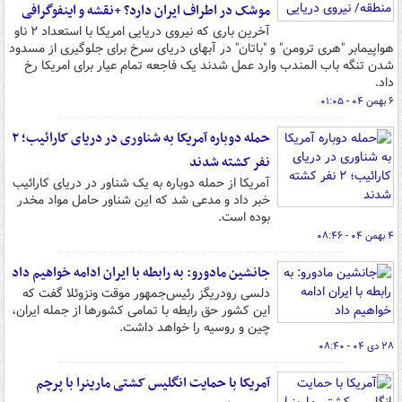
موشک در اطراف ایران دارد؟ +نقشه و اینفوگرافی
آخرین باری که نیروی دریایی امریکا با استعداد ۲ ناو
هواپیمابر "هری ترومن" و "باتان" در آبهای دریای سرخ برای جلوگیری از مسدود
شدن تنگه باب المندب وارد عمل شدند یک فاجعه تمام عیار برای امریکا رخ
داد.
۶ بهمن ۰۴ - ۰۱:۰۵
حمله دوباره آمریکا به شناوری در دریای کارائیب؛ ۲
نفر کشته شدند
آمریکا از حمله دوباره به یک شناور در دریای کارائیب
خبر داد و مدعی شد که این شناور حامل مواد مخدر
بوده است.
۴ بهمن ۰۴ - ۰۸:۴۶
جانشین مادورو: به رابطه با ایران ادامه خواهیم داد
دلسی رودریگز رئیس‌جمهور موقت ونزوئلا گفت که
این کشور حق رابطه با تمامی کشورها از جمله ایران،
چین و روسیه را خواهد داشت.
۲۸ دی ۰۴ - ۰۸:۴۰
آمریکا با حمایت انگلیس کشتی مارینرا با پرچم