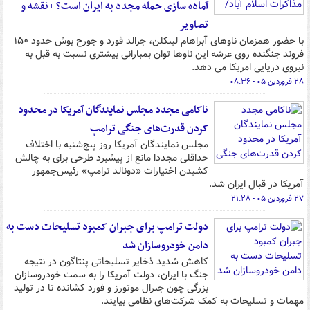
آماده سازی حمله مجدد به ایران است؟ +نقشه و
تصاویر
با حضور همزمان ناوهای آبراهام لینکلن، جرالد فورد و جورج بوش حدود ۱۵۰
فروند جنگنده روی عرشه این ناوها توان بمبارانی بیشتری نسبت به قبل به
نیروی دریایی امریکا می دهد.
۲۸ فروردین ۰۵ - ۰۸:۳۶
ناکامی مجدد مجلس نمایندگان آمریکا در محدود
کردن قدرت‌های جنگی ترامپ
مجلس نمایندگان آمریکا روز پنج‌شنبه با اختلاف
حداقلی مجددا مانع از پیشبرد طرحی برای به چالش
کشیدن اختیارات «دونالد ترامپ» رئیس‌جمهور
آمریکا در قبال ایران شد.
۲۷ فروردین ۰۵ - ۲۱:۲۸
دولت ترامپ برای جبران کمبود تسلیحات دست به
دامن خودروسازان شد
کاهش شدید ذخایر تسلیحاتی پنتاگون در نتیجه
جنگ با ایران، دولت آمریکا را به سمت خودروسازان
بزرگی چون جنرال موتورز و فورد کشانده تا در تولید
مهمات و تسلیحات به کمک شرکت‌های نظامی بیایند.