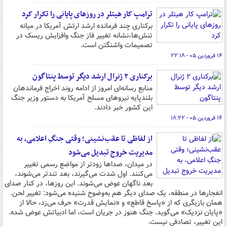
ترامپ کار هیتلر در روزهای پایانی را تکرار کرد
برکناری چند فرمانده ارشد ارتش آمریکا در میانه
تنش‌ها،نشانه‌ تغییر فاز جنگ وافزایش ریسک در
تصمیمات واشنگتن است.
۱۴ فروردین ۰۵ - ۲۲:۱۸
برکناری ۲ ژنرال ارشد دیگر توسط پنتاگون
منابع رسانه‌ای امروز از ادامه روند اخراج فرماندهان
بلندپایه نیروهای مسلح آمریکا به دستور وزیر جنگ
این کشور خبر دادند.
۱۴ فروردین ۰۵ - ۱۸:۲۲
از لفاظی تا عقب‌نشینی؛ وقتی جنگِ اعلامی، به
مدیریت خروج تبدیل می‌شود
در میدان، صداها زودتر از مواضع رسمی تغییر
می‌کنند. اول شدت می‌گیرند، بعد تندتر می‌شوند،
بعد ناگهان عوض می‌شوند. این روزها، در کنار صدای
انفجارها در منطقه، یک صدای دیگر هم به‌وضوح شنیده می‌شود: تغییر لحن.
همان بازیگری که از «پاسخ قاطع» و «نمایش قدرت» حرف می‌زد، حالا از
«پایان نزدیک» می‌گوید. جنگ هنوز در جریان است، اما ادبیاتش عوض شده.
این تغییر، تصادفی نیست.