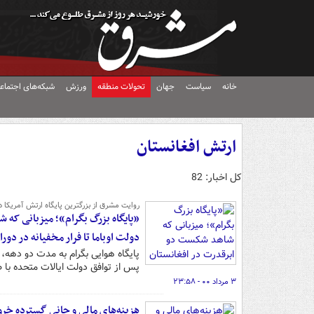
خانه
سیاست
جهان
تحولات منطقه
ورزش
شبکه‌های اجتماع
ارتش افغانستان
کل اخبار: 82
روایت مشرق از بزرگترین پایگاه ارتش آمریکا د
«پایگاه بزرگ بگرام»؛ میزبانی که 
دولت اوباما تا فرار مخفیانه در دو
پایگاه هوایی بگرام به مدت دو دهه،
پس از توافق دولت ایالات متحده با ط
۳ مرداد ۰۰ - ۲۳:۵۸
هزینه‎‌های مالی و جانی گسترده خروج از افغانستان برای استرالیا