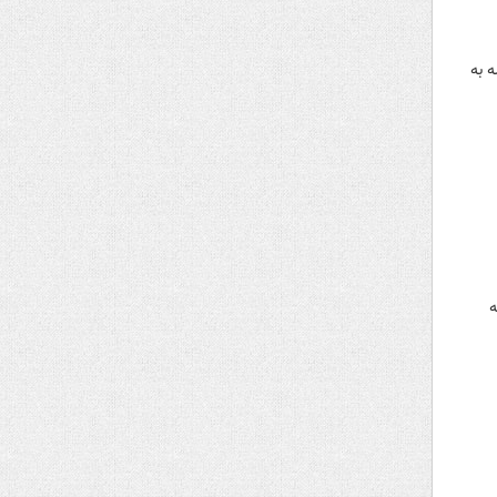
 به
ه