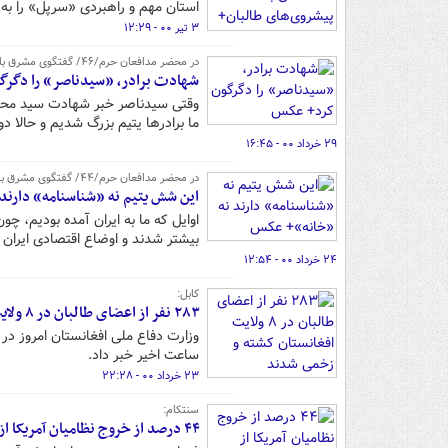
استان مهم و راهبردی «سرپل» را به 
۳ تیر ۰۰ - ۱۲:۲۹
در محضر مدافعان حرم/۴۶/ گفتگوی مشرق با همسر شهیدان سیدمحمد و سیدناصر سجادی / قسمت سوم و آخر
شهادت برادر، «سیدناصر» را دگرگ
وقتی سیدناصر خبر شهادت سید محم
ما برادرها یتیم بزرگ شدیم و حالا 
۲۹ خرداد ۰۰ - ۱۶:۴۵
در محضر مدافعان حرم/۴۴/ گفتگوی مشرق با همسر شهید فاطمیون، سیدمحمد سجادی / قسمت اول
این شش یتیم نه «شناسنامه» دارند
اوایل که ما به ایران آمده بودیم، چ
بیشتر شدند و اوضاع اقتصادی ایران
۲۴ خرداد ۰۰ - ۱۲:۵۴
کابل:‌
۲۸۳ نفر از اعضای طالبان در ۸ ولایت افغانستان کشته و زخمی شدند
ساعت اخیر خبر داد.
۲۳ خرداد ۰۰ - ۲۲:۲۸
سنتکام:
۴۴ درصد از خروج نظامیان آمریکا از افغانستان تکمیل شد