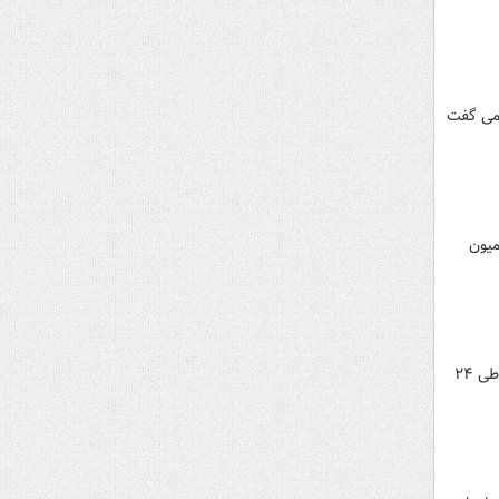
 می گفت
میون
وزارت دفاع ملی افغانستان امروز در بیانیه ای از کشته و زخمی شدن ۲۸۳ نفر از اعضای طالبان در ۸ ولایت این کشور طی ۲۴