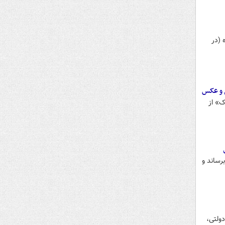
 (در
 و عکس
ک» از
وانست مساحت تحت تصرف را در استان «تلخ» به ۶۰ درصد برساند و
ولتی،