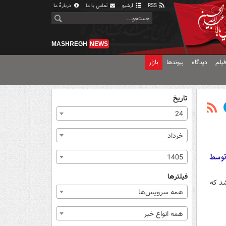
RSS
آرشیو
تماس با ما
دربارهٔ ما
MASHREGH
NEWS
یلم
دیدگاه
پیوندها
بازار
تاریخ
24
خرداد
 توسط
1405
فیلترها
شد که
همه سرویس‌ها
همه انواع خبر