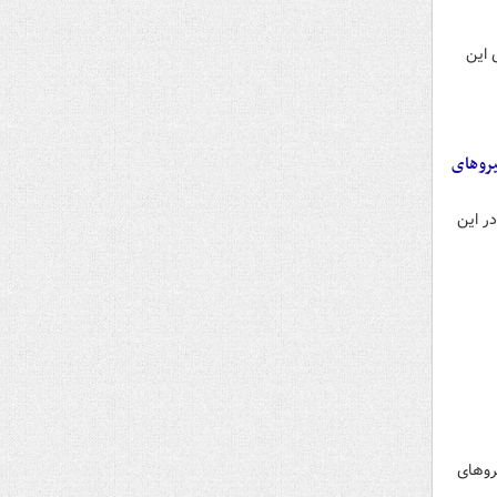
 این
یروهای
ر این
روهای