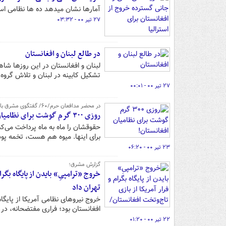
آمارها نشان می‎دهد ده ها نظامی استرالیایی در طی ۲ دهه جنگ در افغانستان کشته شدند.
۲۷ تیر ۰۰ - ۰۳:۳۲
در طالع لبنان و افغانستان
لبنان و افغانستان در این روزها شا
تشکیل کابینه در لبنان و تلاش گروه ط
۲۷ تیر ۰۰ - ۰۰:۰۱
در محضر مدافعان حرم/۶۰/ گفتگوی مشرق با پدر شهید فاطمیون؛ عباس حیدری/ قسمت دوم
روزی ۳۰۰ گرم گوشت برای نظامیان افغانستان!
حقوقشان را ماه به ماه پرداخت می‌ک
برای اینها. میوه هم هست، تخمه پ
۲۳ تیر ۰۰ - ۰۶:۲۰
گزارش مشرق؛
خروج «ترامپیِ» بایدن از پایگاه بگر
تهران داد
خروج نیروهای نظامی آمریکا از پایگاه
افغانستان بود؛ فراری مفتضحانه، در
۲۲ تیر ۰۰ - ۰۱:۲۰