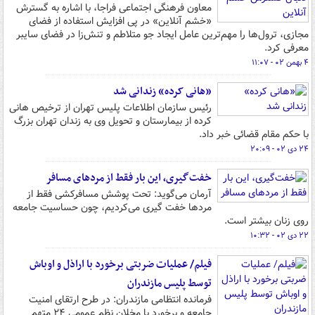
معاون فرهنگی اجتماعی فراجا، با اشاره به گسترش
«خشم آنلاین» در پی افزایش استفاده از فضای
مجازی، ترول‌ها را مهم‌ترین عامل ایجاد جو متلاطم و تنش‌زا در فضای سایبر
معرفی کرد.
۴ بهمن ۰۲ - ۱۱:۰۷
«هانی کرده» زندانی شد
رئیس سازمان اطلاعات پلیس تهران از ترخیص هانی
کرده از بیمارستان و تحویل وی به زندان تهران بزرگ
با حکم مقام قضائی خبر داد.
۲۴ دی ۰۲ - ۲۰:۰۹
خفت‌گیری، این بار فقط از مردهای مسافر
آرمان می‌گوید: تحت پوشش مسافرکشی فقط از
مردها خفت گیری می‌کردیم، چون حساسیت جامعه
روی زنان بیشتر است.
۲۲ دی ۰۲ - ۱۰:۳۲
فیلم/ عملیات ضربتی برخورد با اراذل و اوباش
توسط پلیس مازندران
فرمانده انتظامی مازندران: در طرح ارتقای امنیت
جامعه و برخورد با مخلان نظم عمومی ۲۴ متهم