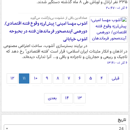
۳۳۵ نفر اراذل و اوباش طی ۸ ماه گذشته دستگیر شدند.
۶ آذر ۰۱ - ۲۰:۴۷
عمادالدین باقی از خشونت بی‌بازگشت می‌گوید
آشوب مهسا امینی؛ پیش‌لرزه وقوع فتنه اقتصادی/
دورهمی آینده‌محور فرماندهان فتنه در بحبوحه
آشوب خیابانی
در برایند بسترسازی آشوب، ساخت اعتراض مصنوعی
در اذهان و انکار مثبتات ایران اسلامی؛ قرار است "فتنه اقتصادی" رخ دهد که
تاجیک و ربیعی و حجاریان و تاجزاده و باقی و... آنرا تدارک دیده‌اند.
۶ آذر ۰۱ - ۱۳:۴۱
قبلی
۴
۵
۶
۷
۸
۹
۱۰
۱۱
۱۲
۱۳
۱۴
بعدی
تاریخ
24