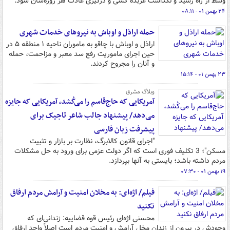
وسط از راه رسید و نگذاشت عربده کشی و درگیری عادت هر روزه‌شان شود.
۲۴ بهمن ۰۱ - ۰۸:۱۱
حمله اراذل و اوباش به نیروهای خدمات شهری
اراذل و اوباش با چاقو به ماموران ناحیه ۱ منطقه ۵ در
حین اجرای ماموریت رفع سد معبر و مزاحمت، حمله
و آنان را مجروح کردند.
۲۳ بهمن ۰۱ - ۱۵:۱۴
وبلاگ مشرق
آمریکایی که حاج‌قاسم را می‌کُشد، آمریکایی که جایزه
می‌دهد/ پیشنهاد جالب شاعر تاجیک برای
پیشرفت زبان فارسی
"اجرای قانون کالابرگ، نظارت بر بازار و تثبیت
مسکن"؛ 3 تکلیف فوری است که اگر دولت عزمی برای ورود به حل مشکلات
مردم داشته باشد؛ بایستی به آنها بپردازد.
۱۹ بهمن ۰۱ - ۰۷:۳۰
فیلم/ اژه‌ای: به مخلان امنیت و آرامش مردم ارفاق
نکنید
محسنی اژه‌ای رئیس قوه قضاییه: زندانی‌ای که
وجودش در بیرون از زندان مخل آرامش و امنیت مردم است اصلاً واجد ارفاق