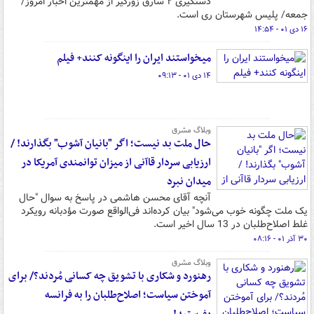
دستگیری ۲ سارق زورگیر از مهمترین اخبار امروز/
جمعه/ پلیس شهرستان ری است.
۱۶ دی ۰۱ - ۱۴:۵۴
میخواستند ایران را اینگونه کنند+ فیلم
۱۴ دی ۰۱ - ۰۹:۱۳
وبلاگ مشرق
حال ملت بد نیست؛ اگر "بانیان آشوب" بگذارند! /
ارزیابی سردار قاآنی از میزان توانمندی آمریکا در
میدان نبرد
آنچه آقای محسن هاشمی در پاسخ به سوال "حال
یک ملت چگونه خوب می‌شود" بیان کرده‌اند فی‌الواقع صورت مؤدبانه رویکرد
غلط اصلاح‌طلبان در 13 سال اخیر است.
۳۰ آذر ۰۱ - ۰۸:۱۶
وبلاگ مشرق
رهنورد و شکاری با تشویق چه کسانی مُردند؟/ برای
آموختن سیاست؛ اصلاح‌طلبان را به فرانسه