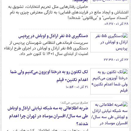
بفرستید!
حامیان رفتارهایی مثل تحریم انتخابات، تشویق به
اغتشاش و ایجاد مانع در فرایندهای قضایی؛ به تازگی معترض چیزی به نام
"انسداد سیاسی" و "بی‌قانونی" شده‌اند!
۲۸ آذر ۰۱ - ۰۸:۲۷
دستگیری ۵۵ نفر اراذل و اوباش در پردیس
سرپرست فرماندهی انتظامی شهرستان پردیس از
دستگیری ۵۵ نفر اراذل و اوباش در اجرای طرح ارتقاء
امنیت از ابتدای سال ۱۴۰۱ تا کنون خبر داد.
۲۲ آذر ۰۱ - ۲۲:۳۸
تک تکتون رو به درختا آویزون می‌کنیم ولی شما
اعدام نکنین+ فیلم
۲۱ آذر ۰۱ - ۱۰:۵۴
مشرق بررسی می‌کند؛
ضربه اطلاعاتی به سه شبکه نیابتی اراذل‌ و اوباش
طی سه سال/ افسران موساد در تهران چرا اعدام
شدند؟
این روزها سرویس‌های اطلاعاتی کشورهای غربی و