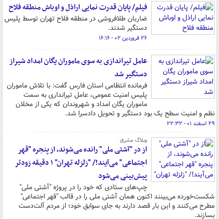
فیلم/ پایان قدرت نمایی اراذل و اوباش منطقه فلاح
ضاربان طلافروشی در منطقه فلاح تهران توسط پلیس
دستگیر شدند.
۲۶ فروردین ۰۲ - ۱۶:۱۶
عامل تیراندازی به سوی ماموران یگان امداد شیراز
دستگیر شد
فرمانده انتظامی استان فارس گفت: با تلاش ماموران
پلیس امنیت عمومی، عامل تیرانداری به سمت
ماموران یگان امداد و شهروندان که یکی از مخلان
نظم و امنیت سطح یک بود دستگیر و تحویل دادسرا شد.
۲۹ اسفند ۰۱ - ۲۲:۳۲
وبلاگ مشرق
از در "آشتی ملی" رانده می‌شوند، از پنجره "قهر
اجتماعی" می‌آیند!/ "زلزله تهران" ۱ دقیقه زودتر
پیش‌بینی می‌شود
چپ‌های ستادی که خود را در پروژه "آشتی ملی"
شکست‌خورده می‌بینند اکنون همان آشتی ملی را در قالب "قهر اجتماعی"
مطرح می‌کنند و این بار قصد دارند به جای سوابق خود؛ از مردم آلت‌دست
بسازند.