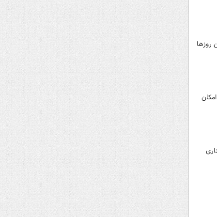
 روزها
امکان
اری