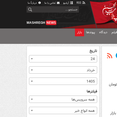
RSS
آرشیو
تماس با ما
دربارهٔ ما
MASHREGH
NEWS
یلم
دیدگاه
پیوندها
بازار
تاریخ
24
خرداد
1405
ن تومان اجاره و ۱ میلیارد و ۵۰۰ میلیون تومان
فیلترها
همه سرویس‌ها
همه انواع خبر
ازار