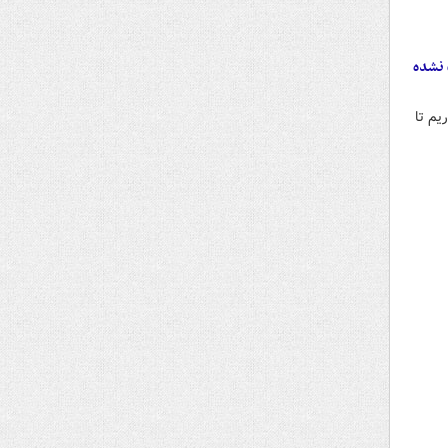
 نشده
یم تا