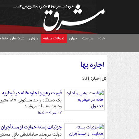
خانه
سیاست
جهان
تحولات منطقه
ورزش
شبکه‌های اجتماع
اجاره بها
کل اخبار: 331
قیمت رهن و اجاره خانه در قیطریه
ودیعه معامله می‌شود.
۲۷ تیر ۰۱ - ۱۵:۵۱
جزئیات بسته حمایت از مستأجران ا
دولت درصدد ساماندهی بازار مسکن و