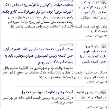
وبلاگ مشرق
شکایت دولت از گرانی و ناکارآمدی! / صالحی: اگر
"غیرت عربی" بود، اسرائیل نمی‌توانست کاری بکند
رئیس‌جمهور رئیسی طی سخنانی در شیراز با بیان
اینکه نهضت ملی مسکن ابَر پروژه دولت سیزدهم
برای رفع نیاز مردم است تأکید کرد: "ساخت چند واحد مسکونی را نمی‌توان
نهضت نامید. "
۲۲ مهر ۰۲ - ۰۹:۰۰
وبلاگ مشرق
سردار فدوی: خدمت باید طوری باشد که مردم آن را
حس کنند/ رئیس کمیسیون عمران مجلس: باید به
سمت قیمت‌گذاری برویم
نماینده وزارت راه و شهرسازی در کارگروه تنظیم بازار
مسکن در حالی از پلمب 5 هزار و 600 بنگاه املاک متخلف در سطح کشور خبر
داده که اثر این پلمب، بر قیمت‌ها مشخص نیست!
۱۹ مهر ۰۲ - ۰۹:۲۳
قیمت رهن و اجاره در تهرانسر +جدول
در گزارش زیر به بررسی قیمت اجاره خانه در تهرانسر
خواهیم‌ پرداخت.
۱۹ مهر ۰۲ - ۰۷:۳۰