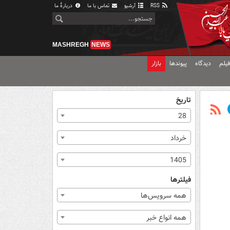
RSS
آرشیو
تماس با ما
دربارهٔ ما
MASHREGH
NEWS
یلم
دیدگاه
پیوندها
بازار
تاریخ
28
خرداد
1405
فیلترها
همه سرویس‌ها
همه انواع خبر