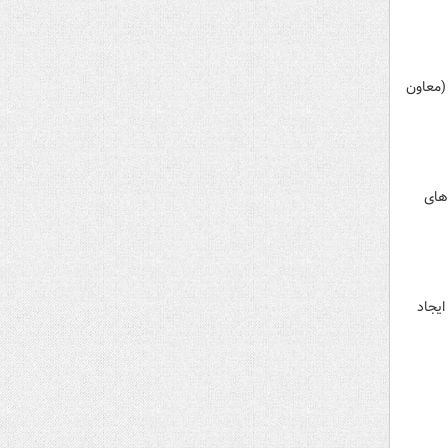
شما (معاون
های
یجاد