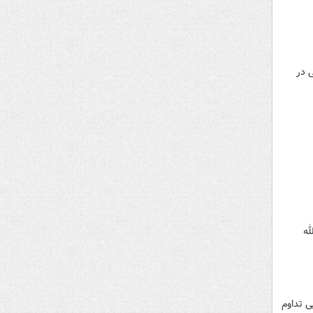
 در
له
ی تداوم