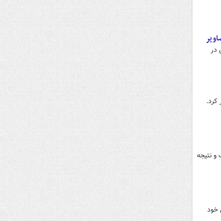
اویر
 در
کرد.
و نتیجه
 خود