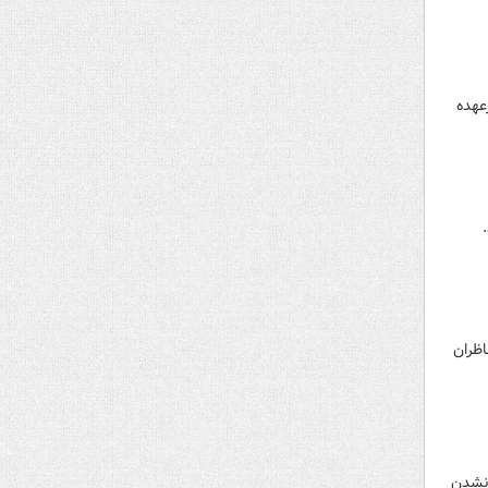
عهده
اظران
‌نشدن