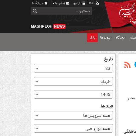
RSS
آرشیو
تماس با ما
دربارهٔ ما
MASHREGH
NEWS
یلم
دیدگاه
پیوندها
بازار
تاریخ
23
خرداد
1405
 مصر
فیلترها
همه سرویس‌ها
همه انواع خبر
ماهنگی