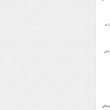
ت و
حان
ورهای