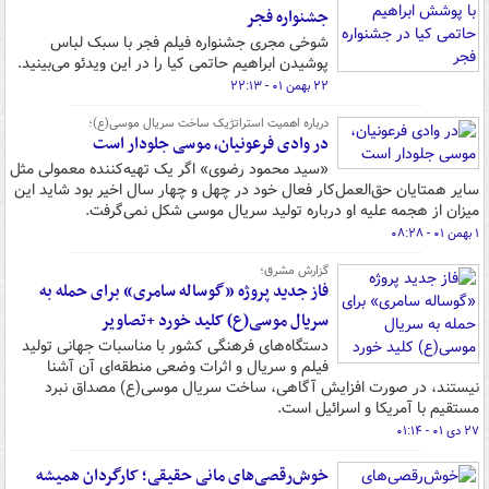
جشنواره فجر
شوخی مجری جشنواره فیلم فجر با سبک لباس
پوشیدن ابراهیم حاتمی کیا را در این ویدئو می‌بینید.
۲۲ بهمن ۰۱ - ۲۲:۱۳
درباره اهمیت استراتژیک ساخت سریال موسی(ع)؛
در وادی فرعونیان، موسی جلودار است
«سید محمود رضوی» اگر یک تهیه‌کننده معمولی مثل
سایر همتایان حق‌العمل‌کار ‌فعال خود در چهل و چهار سال اخیر بود شاید این
میزان از هجمه علیه او درباره تولید سریال موسی شکل نمی‌گرفت.
۱ بهمن ۰۱ - ۰۸:۲۸
گزارش مشرق؛
فاز جدید پروژه «گوساله‌ سامری» برای حمله به
سریال موسی(ع) کلید خورد +تصاویر
دستگاه‌های فرهنگی کشور با مناسبات جهانی تولید
فیلم و سریال و اثرات وضعی منطقه‌ای آن آشنا
نیستند، در صورت افزایش آگاهی، ساخت سریال موسی(ع) مصداق نبرد
مستقیم با آمریکا و اسرائیل است.
۲۷ دی ۰۱ - ۰۱:۱۴
خوش‌رقصی‌های مانی حقیقی؛ کارگردان همیشه