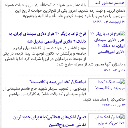
با انتشار خبر شهادت آیت‌الله رئیسی و هیات همراه
دلمان لرزید و بُهت زده شدیم. امروز یکی از تلخ‌ترین حوادث تاریخ این
سرزمین را دیدیم و با خود زمزمه کردیم «انا للّه و انا الیه راجعون»
۳۱ اردیبهشت ۰۳ - ۱۸:۳۸
فرخ نژاد، بازیگر ۲۰ هزار دلاری سینمای ایران، به
دلقک ۲ دلاری امیرقاسمی تبدیل شد
مهناز افشار در حوادث سال گذشته برای لیدری
جامعه و برگشتن به کانون توجهات پیدا کرده، در یکی
از تجمعات براندازان در اروپا شرکت کرد اما با فحش
و ناسزای آنها مجبور شد از معرکه خارج شود.
۱۷ دی ۰۲ - ۱۱:۰۴
نماهنگ/ "خدا می‌بیند و کافیست"
ویدئویی از تمجید سردار شهید حاج قاسم سلیمانی از
فیلم سینمایی "به وقت شام" به کارگردانی ابراهیم
حاتمی‌کیا را مشاهده کنید.
۱۳ دی ۰۲ - ۱۹:۴۳
فیلم/ اشک‌های «حاتمی‌کیا» برای جدیدترین
نقاشی حسن‌روح‌الامین