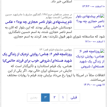
اسلامی خبر داد.
۱۰ اسفند ۰۰ - ۱۳:۴۳
در محضر مدافعان حرم/۱۹۷/ گفتگوی مشرق با مادرشهید حسین
معزغلامی/ قسمت چهارم
نام پیشنهادی بلوار ناصر حجازی چه بود؟ + عکس
دوستانش خیلی پیگیر بودند که این بلوار که الان به
اسم ناصر حجازی شده، به اسم حسین نامگذاری
شود که متاسفانه شورای شهر قبول نکردند؛ بعد کردند به اسم حجازی.
۱ اسفند ۰۰ - ۱۷:۱۰
چهلمین جشنواره فیلم فجر/ ۱۳
روزنامچه فجر ۶: هِناس؛ روایتی نزدیک از زندگی یک
شهید هسته‌ای/ شروعی خوب برای فرزند حاتمی‌کیا
هناس، یک فیلم استاندارد و تأثیرگذار است که
جایش در سینمای ایران خالی بود. اگر یکی از این
اتفاقات مثلاً در امریکا یا اروپا رخ می‌داد برایش چند فیلم با روایات مختلف
می‌ساختند.
۱۷ بهمن ۰۰ - ۱۴:۳۰
قبلی
۱
۲
۳
بعدی