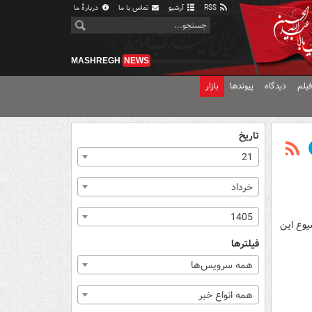
RSS
آرشیو
تماس با ما
دربارهٔ ما
MASHREGH
NEWS
یلم
دیدگاه
پیوندها
بازار
تاریخ
21
خرداد
1405
یوع این
فیلترها
همه سرویس‌ها
همه انواع خبر