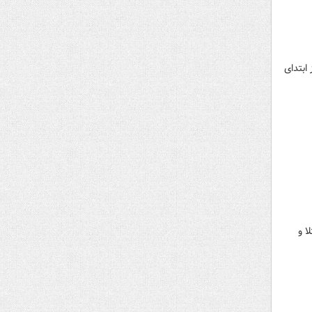
ابتدای
ا و