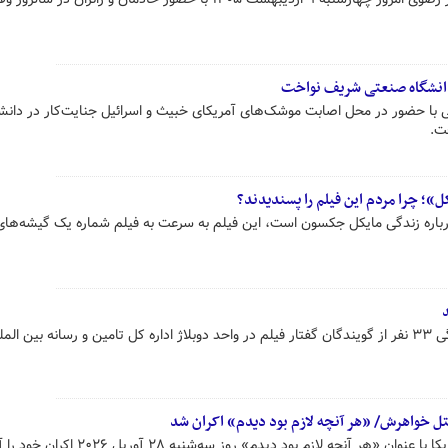
 دانشگاه صنعتی شریف نواخت
نی با حضور در محل اصابت موشک‌های آمریکای خبیث و اسرائیل جنایت‌کار در دانش
ت.
»؛ چرا مردم این فیلم را پسندیدند؟
باره زندگی مایکل جکسون است، این فیلم به سرعت به فیلم شماره یک گیشه‌ها
سریال «آخرین سامورایی» با گویندگی ۳۳ نفر از گویندگان گفتار فیلم در واحد دوبلاژ اداره کل تامین و رسانه بین 
تل خواهرش/ «هر آنچه لازم بود دیدم» اکران شد
نچه لازم بود دیدم» روز سه‌شنبه ۲۸ آوریل ۲۰۲۶ اکران خود را آغاز شد.