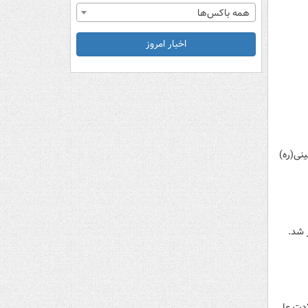
همه باکس‌ها
اخبار امروز
نی(ره)
 شد.
 در سالروز ولادت علی