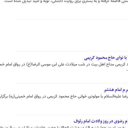
نتی فاصله گرفته و به بستری برای روایت دلتنگی، توبه و امید تبدیل شده است.
" با نوای حاج محمود کریمی
د کریمی مداح اهل بیت در شب میلادت علی ابن موسی الرضا(ع) در رواق امام خمی
م امام هشتم
 علیه‌السلام با مولودی خوانی حاج محمود کریمی در رواق امام خمینی(ره) برگزار
 رضوی در روز ولادت امام رئوف
مراسم تعویض پرچم گنبد حرم مطهر رضوی امروز چهارشنبه ۹ اردیبهشت ۱۴۰۵ با حضور خادمان و زائران