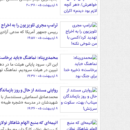
۸ اردیبهشت ۰۵ - ۲۰:۳۸
ترامپ مجری تلویزیون را به اخراج
رییس جمهور آمریکا که مدعی آزادی 
۸ اردیبهشت ۰۵ - ۱۹:۵۷
محمدی‌پناه: نماهنگ «باید برخاس
این اثر، سرود پایانی هیئت ما در دهه
تبیین در هیئت سرودیم. نماهنگ توس
۸ اردیبهشت ۰۵ - ۱۹:۳۷
روایتی مستند از حال و روز بازمان
محمدصادق اسماعیلی مستندساز با اشا
شهیدشان در مدرسه «شجره طیبه» مین
۸ اردیبهشت ۰۵ - ۱۹:۳۶
انیمه‌ای که منبع الهام شاهکار نولا
کریستوفر نولان کارگردان معروف آمریک