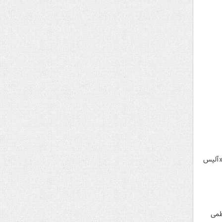
 «آلیس
عظمی