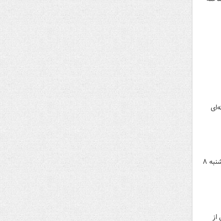
‌ای
به مناسبت دهه کرامت و در آستانه میلاد امام رضا علیه‌السلام، ضریح مطهر رضوی با گل‌های اهدایی ناذران امروز سه‌شنبه ٨
از