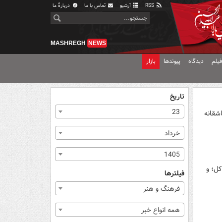
RSS
آرشیو
تماس با ما
دربارهٔ ما
MASHREGH
NEWS
یلم
دیدگاه
پیوندها
بازار
تاریخ
23
شقانه
خرداد
1405
 میزان فروش کل؛ و
فیلترها
فرهنگ و هنر
همه انواع خبر