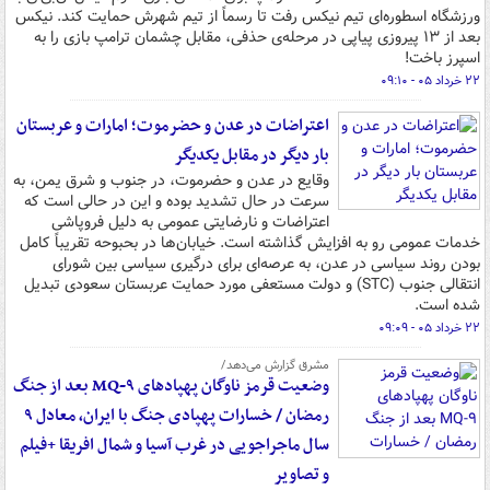
ورزشگاه اسطوره‌ای تیم نیکس رفت تا رسماً از تیم شهرش حمایت کند. نیکس
بعد از ۱۳ پیروزی پیاپی در مرحله‌ی حذفی، مقابل چشمان ترامپ بازی را به
اسپرز باخت!
۲۲ خرداد ۰۵ - ۰۹:۱۰
اعتراضات در عدن و حضرموت؛ امارات و عربستان
بار دیگر در مقابل یکدیگر
وقایع در عدن و حضرموت، در جنوب و شرق یمن، به
سرعت در حال تشدید بوده و این در حالی است که
اعتراضات و نارضایتی عمومی به دلیل فروپاشی
خدمات عمومی رو به افزایش گذاشته است. خیابان‌ها در بحبوحه تقریباً کامل
بودن روند سیاسی در عدن، به عرصه‌ای برای درگیری سیاسی بین شورای
انتقالی جنوب (STC) و دولت مستعفی مورد حمایت عربستان سعودی تبدیل
شده است.
۲۲ خرداد ۰۵ - ۰۹:۰۹
مشرق گزارش می‌دهد/
وضعیت قرمز ناوگان پهپادهای MQ-۹ بعد از جنگ
رمضان / خسارات پهپادی جنگ با ایران، معادل ۹
سال ماجراجویی در غرب آسیا و شمال افریقا +فیلم
و تصاویر