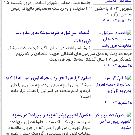
جلسه علنی مجلس شورای اسلامی امروز یکشنبه ۲۵
شهریور ۱۴۰۳ با حضور ۲۴۲ نماینده و به ریاست محمدباقر قالیباف رئیس
مجلس برگزار شد.
۲۵ شهریور ۰۳ - ۱۶:۱۶
اقتصاد اسرائیل با ضربه موشک‌های مقاومت
فروریخت
کارشناس اقتصادی لبنان تاکید کرد حملات موشکی
جبهه مقاومت به عمق سرزمین‌های اشغالی هویت اقتصادی را که رژیم
اشغالگر طی ۴۷ سال گذشته ساخته بود فروریخت.
۲۵ شهریور ۰۳ - ۱۶:۱۴
فیلم/ گزارش الجزیره از حمله امروز یمن به تل‌آویو
موشک یمنی از چه نوعی بوده، چه مسیری را طی
کرده و کدام منطقه در اسرائیل را هدف قرار داده
است؟
۲۵ شهریور ۰۳ - ۱۶:۱۱
عکس/ تشییع پیکر "شهید ربیع‌زاده" در مشهد
آیین تشییع پیکر پاک شهید «ابوالفضل ربیع‌زاده»
سرباز قهرمان مرزبانی ارتش که در جریان مقابله با
عملیات نفوذ تروریست‌های گروهک جیش الظلم به