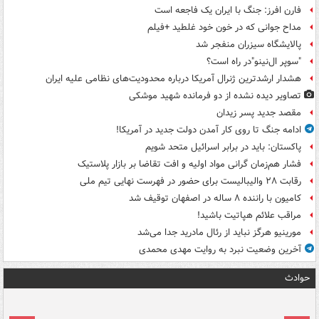
فارن افرز: جنگ با ایران یک فاجعه است
مداح جوانی که در خون خود غلطید +فیلم
پالایشگاه سیزران منفجر شد
"سوپر ال‌نینو"در راه است؟
هشدار ارشدترین ژنرال آمریکا درباره محدودیت‌های نظامی علیه ایران
تصاویر دیده‌ نشده از دو فرمانده شهید موشکی
مقصد جدید پسر زیدان
ادامه جنگ تا روی کار آمدن دولت جدید در آمریکا!
پاکستان: باید در برابر اسرائیل متحد شویم
فشار هم‌زمان گرانی مواد اولیه و افت تقاضا بر بازار پلاستیک
رقابت ۲۸ والیبالیست برای حضور در فهرست نهایی تیم ملی
کامیون با راننده ۸ ساله در اصفهان توقیف شد
مراقب علائم هپاتیت باشید!
مورینیو هرگز نباید از رئال مادرید جدا می‌شد
آخرین وضعیت نبرد به روایت مهدی محمدی
حوادث