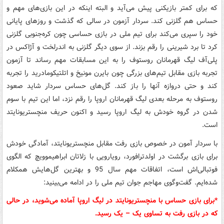
که برای کمتر بازیکنی پیش می‌آید و البته اینکه در این بازی‌های مهم و
حساس هم گلزنی کند. سردار آزمون در سالی که گذشت و روزهای پایانی
خود را سپری می‌کند برای تیم ملی در بازی حساسی چون کره‌جنوبی گلزنی
کرد تا برد شیرینی را رقم بزند. از سوی دیگر گلزنی به اندرلخت و آژاکس در
پلی‌آف لیگ قهرمانان روستوف را به این مسابقات مهم رساند تا آزمون
تجربه بازی مقابل تیم‌های بزرگی چون بایرن مونیخ و اتلتیکومادرید را تجربه
کند و حتی دروازه آنها را باز کند. گل‌های حساس سردار شاید صعود
روستوف به مرحله بعدی لیگ قهرمانان اروپا را رقم نزد، اما این تیم با سوم
شدن در گروه خودش به لیگ اروپا رسید و اکنون حریف منچستریونایتد
است.
با سردار آمون در خصوص بازی رفت مقابل منچستریونایتد، آمادگی خودش
برای بازی برگشت در اولدترافورد، رویارویی با زلاتان ابراهیموویچ که الگوی
فوتبالی‌اش است، اتفاقات مهم سال 95 و بهترین گل‌هایش همکلام
شده‌ایم. گفت‌وگوی مهاجم جوان تیم ملی را در ادامه می‌بینید:
*برای بازی حساس با منچستریونایتد در لیگ اروپا آماده می‌شوید، در حالی
که در بازی رفت به تساوی یک – یک رسید.