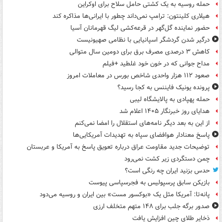
حمله روسیه به یک کشتی حامل سلاح برای اوکراین
هیلاری کلینتون: ترامپ نمی‌داند چطور با ایرانی‌ها مذاکره کند
حضور نماینده گل‌گهر در قرعه‌کشی لیگ قهرمانان آسیا
درگیر شدن گردشگر اسپانیایی با نظامی صهیونیست
کاهش ۳ درصدی مصرف برق برای دومین سال متوالی
مداح جوانی که در خون خود غلطید +فیلم
صعود ۱۱۲ هزار واحدی شاخص بورس در معاملات امروز
پرونده یونیک فایننس به کجا رسید؟
حمله پهپادی به پالایشگاه لیبی
هدایای روز خبرنگار ۱۴۰۵ اعلام شد
از این به بعد دیگر نامه‌های استقلال را امضا نمی‌کنم
پاسخ معنادار هوافضای سپاه به تهدیدات آمریکایی‌ها
توضیحات جدید مقاومت عراق درباره تعویق پاسخ به آمریکا و عربستان
چمن دستگردی زیر کشت نمی‌رود
حدس بزنید ایران چه رنگی است؟
بازیکن سابق پرسپولیس به فجرسپاسی پیوست
پانه‌تا: آمریکا مثل یک «بوکسور مست» بین ایران و روسیه می‌دود
صدور برگه جلب برای ۱۴۸ متهم متخلف ارزی
ذخایر طلای چین افزایش یافت