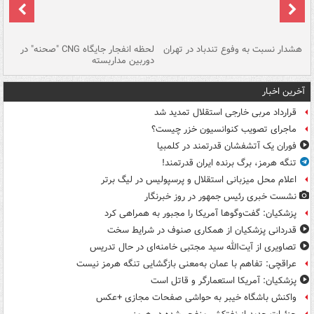
ای
هشدار نسبت به وفوع تندباد در تهران
لحظه انفجار جایگاه CNG "صحنه" در
دس
دوربین مداربسته
ات
آخرین اخبار
قرارداد مربی خارجی استقلال تمدید شد
ماجرای تصویب کنوانسیون خزر چیست؟
فوران یک آتشفشان قدرتمند در کلمبیا
تنگه هرمز، برگ برنده ایران قدرتمند!
اعلام محل میزبانی استقلال و پرسپولیس در لیگ برتر
نشست خبری رئیس جمهور در روز خبرنگار
پزشکیان: گفت‌وگوها آمریکا را مجبور به همراهی کرد
قدردانی پزشکیان از همکاری صنوف در شرایط سخت
تصاویری از آیت‌الله سید مجتبی خامنه‌ای در حال تدریس
عراقچی: تفاهم با عمان به‌معنی بازگشایی تنگه هرمز نیست
پزشکیان: آمریکا استعمارگر و قاتل است
واکنش باشگاه خیبر به حواشی صفحات مجازی +عکس