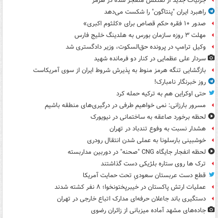
جزئیات جدید از نفتکش منفجر شده در هرمز
راهبرد ایران "پنتاگون" را شکست می‌دهد
صدور ۱۰ فقره حکم قصاص برای «کلثوم اکبری»
مهلت ۳ روزه سازمان بورس به هلدینگ خلیج فارس
وکیل ترامپ در پرونده حق‌السکوت، وزیر دادگستری شد
سردار علی عظمایی در کنار دو فرمانده شهید
بازگشایی تنگه هرمز منوط به پذیرش شروط ایران از سوی آمریکاست
روز خبرنگار نامبارک!
حتی اوکراین هم به ترکیه حمله کرد
مسرور بارزانی: نمی خواهیم طرفی در درگیری‌های منطقه باشیم
لحظه برخورد صاعقه به ساختمانی در نیویورک
هشدار نسبت به وفوع تندباد در تهران
خوشبینی بارسلونا به عملی شدن انتقال رودری
لحظه انفجار جایگاه CNG "صحنه" در دوربین مداربسته
ترک ها روی ستاره بلژیکی دست گذاشتند
قطع دست عربستان سعودیِ تحت حمایت آمریکا
عملیات ارتش پاکستان در خیبرپختونخوا؛ ۸ نفر کشته شدند
دستگیری باند جاعلان حرفه‌ای مدارک اتباع خارجی در تهران
جاده‌های مشهد آماده میزبانی از زائران رضوی