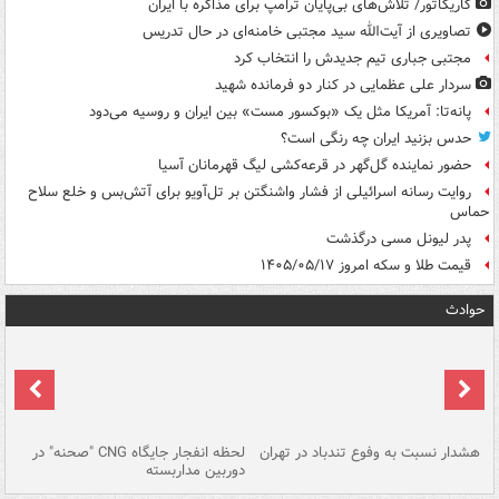
کاریکاتور/ تلاش‌های بی‌پایان ترامپ برای مذاکره با ایران
تصاویری از آیت‌الله سید مجتبی خامنه‌ای در حال تدریس
مجتبی جباری تیم جدیدش را انتخاب کرد
سردار علی عظمایی در کنار دو فرمانده شهید
پانه‌تا: آمریکا مثل یک «بوکسور مست» بین ایران و روسیه می‌دود
حدس بزنید ایران چه رنگی است؟
حضور نماینده گل‌گهر در قرعه‌کشی لیگ قهرمانان آسیا
روایت رسانه اسرائیلی از فشار واشنگتن بر تل‌آویو برای آتش‌بس و خلع سلاح
حماس
پدر لیونل مسی درگذشت
قیمت طلا و سکه امروز ۱۴۰۵/۰۵/۱۷
حوادث
ای
هشدار نسبت به وفوع تندباد در تهران
لحظه انفجار جایگاه CNG "صحنه" در
دس
دوربین مداربسته
ات