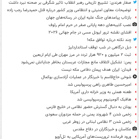
صفار هرندی: تشییع تاریخی رهبر انقلاب تاثیر شگرفی بر صحنه نبرد داشت
توضیحات معاون امنیتی و انتظامی وزیر کشور درباره قتل حمیدرضا رجب زاده
بازتاب پیامدهای جنگ علیه ایران در رسانه‌های جهان
نصب کتیبه‌های دهه پایانی صفر در حرم امام رئوف
افشای نقشه ترور لیونل مسی در جام جهانی ۲۰۲۶
چند نکته درباره توافق مکه!
دبل درگاهی در شب توقف استانداردلیژ
ثبت ۲ میلیون و ۹۲۰ هزار تردد در مرز مهران طی ایام اربعین
یمن: تشکیل ائتلاف مانع مجازات عربستان بخاطر جنایاتش نمی‌شود
فیدان: ایران هدف پیمان دفاعی مکه نیست
شوخی حاج‌قاسم با خبرنگار در عملیات آزادسازی بوکمال
امیرحسین طاهری راهی پرسپولیس شد
طعنه همتی به وزیر خزانه داری آمریکا
هافبک آلومینیوم پرسپولیسی شد
یونان به دنبال گسترش حضور نظامی در خلیج فارس
زخمی شدن ۴ شهروند یمنی در حمله مزدوران سعودی
زخمی شدن ۳ نظامی لبنانی در زوطر غربی
عکاسان و خبرنگاران در دفاع مقدس
ورود فرمانده تروریست‌های آمریکایی به تل‌آویو