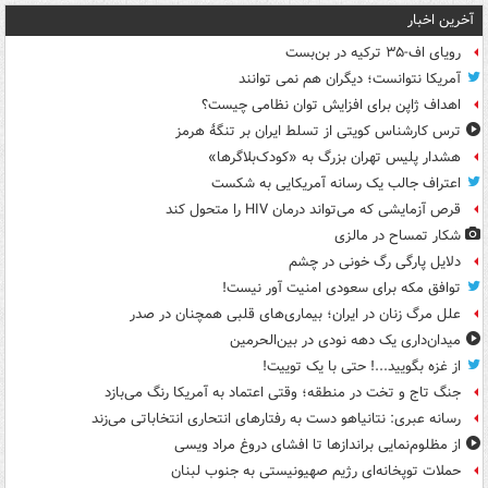
آخرین اخبار
رویای اف-۳۵ ترکیه در بن‌بست
آمریکا نتوانست؛ دیگران هم نمی توانند
اهداف ژاپن برای افزایش توان نظامی چیست؟
ترس کارشناس کویتی از تسلط ایران بر تنگۀ هرمز
هشدار پلیس تهران بزرگ به «کودک‌بلاگرها»
اعتراف جالب یک رسانه آمریکایی به شکست
قرص آزمایشی که می‌تواند درمان HIV را متحول کند
شکار تمساح در مالزی
دلایل پارگی رگ خونی در چشم
توافق مکه برای سعودی امنیت آور نیست!
علل مرگ زنان در ایران؛ بیماری‌های قلبی همچنان در صدر
میدان‌داری یک دهه نودی در بین‌الحرمین
از غزه بگویید...! حتی با یک توییت!
جنگ تاج و تخت در منطقه؛ وقتی اعتماد به آمریکا رنگ می‌بازد
رسانه عبری: نتانیاهو دست به رفتارهای انتحاری انتخاباتی می‌زند
از مظلوم‌نمایی براندازها تا افشای دروغ مراد ویسی
حملات توپخانه‌ای رژیم صهیونیستی به جنوب لبنان